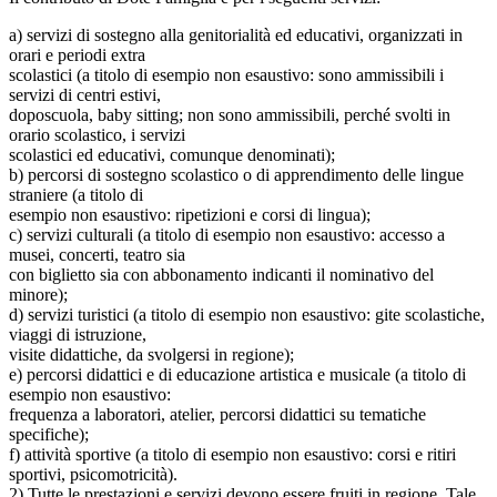
a) servizi di sostegno alla genitorialità ed educativi, organizzati in
orari e periodi extra
scolastici (a titolo di esempio non esaustivo: sono ammissibili i
servizi di centri estivi,
doposcuola, baby sitting; non sono ammissibili, perché svolti in
orario scolastico, i servizi
scolastici ed educativi, comunque denominati);
b) percorsi di sostegno scolastico o di apprendimento delle lingue
straniere (a titolo di
esempio non esaustivo: ripetizioni e corsi di lingua);
c) servizi culturali (a titolo di esempio non esaustivo: accesso a
musei, concerti, teatro sia
con biglietto sia con abbonamento indicanti il nominativo del
minore);
d) servizi turistici (a titolo di esempio non esaustivo: gite scolastiche,
viaggi di istruzione,
visite didattiche, da svolgersi in regione);
e) percorsi didattici e di educazione artistica e musicale (a titolo di
esempio non esaustivo:
frequenza a laboratori, atelier, percorsi didattici su tematiche
specifiche);
f) attività sportive (a titolo di esempio non esaustivo: corsi e ritiri
sportivi, psicomotricità).
2) Tutte le prestazioni e servizi devono essere fruiti in regione. Tale