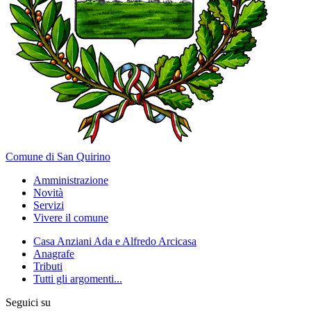
Comune di San Quirino
Amministrazione
Novità
Servizi
Vivere il comune
Casa Anziani Ada e Alfredo Arcicasa
Anagrafe
Tributi
Tutti gli argomenti...
Seguici su