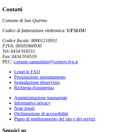
Contatti
Comune di San Quirino
Codice di fatturazione elettronica:
UF5LOU
Codice fiscale: 80001210931
P.IVA: 00505960930
Tel: 0434 916511
Fax: 0434 916519
PEC:
comune.sanquirino@certgov.fvg.it
Leggi le FAQ
Prenotazione appuntamento
Segnalazione disservizio
Richiesta d'assistenza
Amministrazione trasparente
Informativa privacy
Note legali
Dichiarazione di accessibilità
Piano di miglioramento del sito e dei servizi
Seguici su