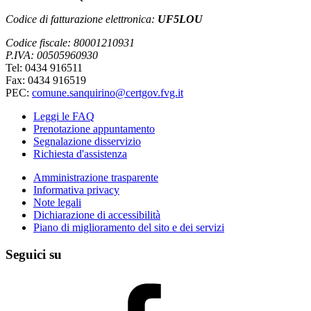
Codice di fatturazione elettronica:
UF5LOU
Codice fiscale: 80001210931
P.IVA: 00505960930
Tel: 0434 916511
Fax: 0434 916519
PEC:
comune.sanquirino@certgov.fvg.it
Leggi le FAQ
Prenotazione appuntamento
Segnalazione disservizio
Richiesta d'assistenza
Amministrazione trasparente
Informativa privacy
Note legali
Dichiarazione di accessibilità
Piano di miglioramento del sito e dei servizi
Seguici su