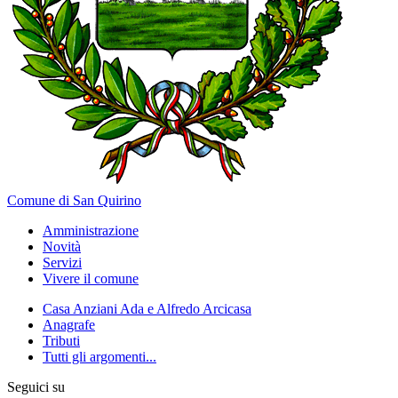
Comune di San Quirino
Amministrazione
Novità
Servizi
Vivere il comune
Casa Anziani Ada e Alfredo Arcicasa
Anagrafe
Tributi
Tutti gli argomenti...
Seguici su