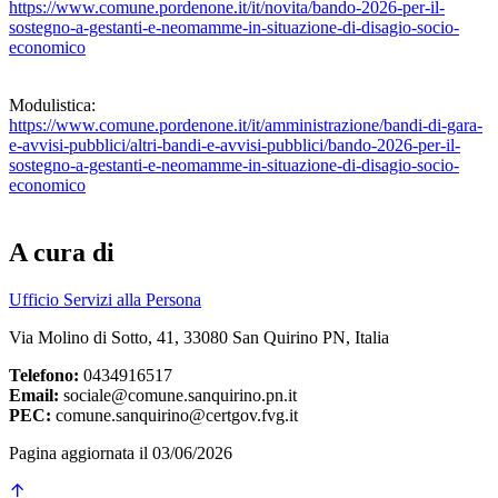
https://www.comune.pordenone.it/it/novita/bando-2026-per-il-
sostegno-a-gestanti-e-neomamme-in-situazione-di-disagio-socio-
economico
Modulistica:
https://www.comune.pordenone.it/it/amministrazione/bandi-di-gara-
e-avvisi-pubblici/altri-bandi-e-avvisi-pubblici/bando-2026-per-il-
sostegno-a-gestanti-e-neomamme-in-situazione-di-disagio-socio-
economico
A cura di
Ufficio Servizi alla Persona
Via Molino di Sotto, 41, 33080 San Quirino PN, Italia
Telefono:
0434916517
Email:
sociale@comune.sanquirino.pn.it
PEC:
comune.sanquirino@certgov.fvg.it
Pagina aggiornata il 03/06/2026