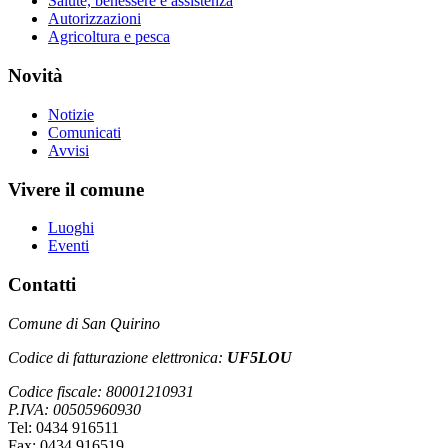
Salute, benessere e assistenza
Autorizzazioni
Agricoltura e pesca
Novità
Notizie
Comunicati
Avvisi
Vivere il comune
Luoghi
Eventi
Contatti
Comune di San Quirino
Codice di fatturazione elettronica:
UF5LOU
Codice fiscale: 80001210931
P.IVA: 00505960930
Tel: 0434 916511
Fax: 0434 916519